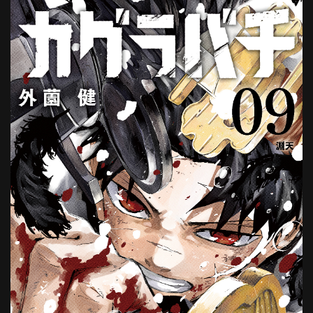
Comics
Movie
World