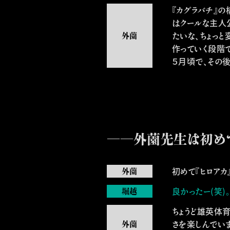
『カグラバチ』の
はクールな主人
たいな、ちょっ
作っていく段階で
５月頃で、その
――外薗先生は初めて
初めて『ヒロア
良かったー(笑)
ちょうど雄英体
さを楽しんでい