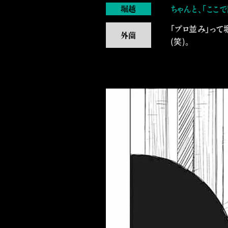
ちゃんと、「ここ
「プロ並み」っ
11
ジャンプコミックス
最新
巻
(笑)。
2026/05/01 発売
VIEW MORE