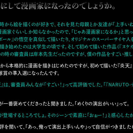
にして漫画家になったのでしょうか。
時から絵を描くのが好きで、それを見た母親とか友達が「上手いね
漫画家ぐらいしか知らなかったので、「じゃあ漫画家になるか」と思
刊行情報
映像記録
世界外報
ンボール』の悟空を真似して描いたり、オリジナルのスーパーサイヤ人
描き始めたのは大学生の頃です。そして初めて描いた作品（『ヌケ
その時の審査員は岸本先生だったのですが、僕の作品をすごい推し
から本格的に漫画を描きはじめたのですが、初めて描いた『炎天』
塚賞の準入選になったんです。
』は、審査員みんなが「すごい！」って高評価でした。「『NARUTO-
が一番褒めてくださったと聞きました。「めくりの演出がいい」って。
が登場するところでしょ。そのシーンで素直に「おぉー！」と感心した
評を聞いて、「あっ、俺って演出上手いんや」って自信がつきました（