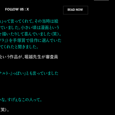
FOLLOW US : X
JAPANESE
READ NOW
」って言ってくれて。その当時は絵
ENGLISH
JAPANESE
っていました。小さい頃は漫画という
特筆抄録
登場人物
最新情報
先
を描いたりして喜んでいました（笑）。
ガラ』）を手塚賞で佳作に選んでいた
てくれたと聞きました。
という作品が、堀越先生が審査員
ナルト-』っぽい」とも言っていました
Home
かな。すげぇなこの人って。
笑）。