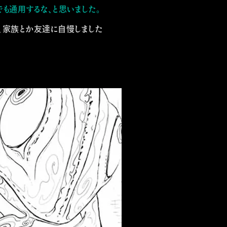
でも通用するな、と思いました。
て、家族とか友達に自慢しました
Special
Character
News