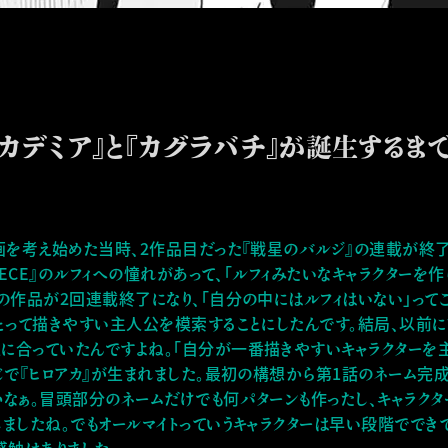
カデミア』と『カグラバチ』が誕生するま
企画を考え始めた当時、2作品目だった『戦星のバルジ』の連載が終
PIECE』のルフィへの憧れがあって、「ルフィみたいなキャラクターを
の作品が2回連載終了になり、「自分の中にはルフィはいない」ってこ
にとって描きやすい主人公を模索することにしたんです。結局、以前
に合っていたんですよね。「自分が一番描きやすいキャラクターを主
じで『ヒロアカ』が生まれました。最初の構想から第1話のネーム完
かなぁ。冒頭部分のネームだけでも何パターンも作ったし、キャラク
しましたね。でもオールマイトっていうキャラクターは早い段階ででき